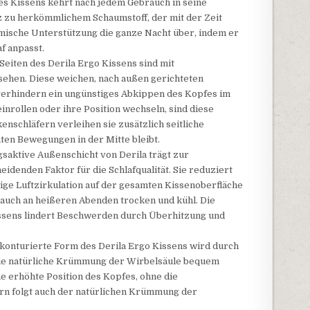
es Kissens kehrt nach jedem Gebrauch in seine
 zu herkömmlichem Schaumstoff, der mit der Zeit
amische Unterstützung die ganze Nacht über, indem er
f anpasst.
Seiten des Derila Ergo Kissens sind mit
sehen. Diese weichen, nach außen gerichteten
verhindern ein ungünstiges Abkippen des Kopfes im
 einrollen oder ihre Position wechseln, sind diese
nschläfern verleihen sie zusätzlich seitliche
hten Bewegungen in der Mitte bleibt.
saktive Außenschicht von Derila trägt zur
idenden Faktor für die Schlafqualität. Sie reduziert
ge Luftzirkulation auf der gesamten Kissenoberfläche
e auch an heißeren Abenden trocken und kühl. Die
sens lindert Beschwerden durch Überhitzung und
konturierte Form des Derila Ergo Kissens wird durch
die natürliche Krümmung der Wirbelsäule bequem
ine erhöhte Position des Kopfes, ohne die
n folgt auch der natürlichen Krümmung der