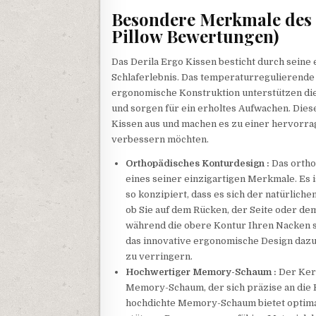
Besondere Merkmale des D
Pillow Bewertungen)
Das Derila Ergo Kissen besticht durch seine
Schlaferlebnis. Das temperaturregulierend
ergonomische Konstruktion unterstützen di
und sorgen für ein erholtes Aufwachen. Die
Kissen aus und machen es zu einer hervorrag
verbessern möchten.
Orthopädisches Konturdesign :
Das ortho
eines seiner einzigartigen Merkmale. Es i
so konzipiert, dass es sich der natürlic
ob Sie auf dem Rücken, der Seite oder dem
während die obere Kontur Ihren Nacken s
das innovative ergonomische Design dazu 
zu verringern.
Hochwertiger Memory-Schaum :
Der Kern
Memory-Schaum, der sich präzise an die 
hochdichte Memory-Schaum bietet optima