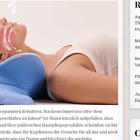
R
Aq
Th
Hy
Me
An
Re
Væ
Fi
Ge
Ja
fü
verspannten Schultern, Nackenschmerzen oder dem
schlafen zu haben? Ist Ihnen kürzlich aufgefallen, dass
n und Ihre zahlreichen Hautpflegeprodukte scheinbar nichts
C
rde, dass Ihr Kopfkissen die Ursache für all das und noch
irkt wie ein Damm und blockiert die wichtige