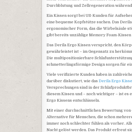
Durchblutung und Zellregeneration während 
Ein Kissen sorgt bei US-Kunden für Aufsehen
eine bequeme Kopfstütze suchen. Das Derila
ergonomischer Form, das die Wirbelsäule stü
gibt bereits unzählige Memory Foam-Kissen 
Das Derila Ergo Kissen verspricht, den Körp
gewährleistet ist – im Gegensatz zu herkömm
Die multipositionierbare Schlafunterstützu
schmetterlingsförmige Design sorgen für ein 
Viele verifizierte Kunden haben in zahlreich
darüber diskutiert, wie das
Derila Ergo Kiss
Versprechungen sind in der Schlafproduktbra
diesem Kissen und – noch wichtiger – ist es 
Ergo Kissens entschlüsseln.
Mit einer durchschnittlichen Bewertung von 4
Alternative für Menschen, die schon mehrer
immer noch schlechter fühlen als vorher. All
Nacht gelöst werden. Das Produkt erfreut si