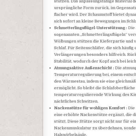
stützen. Das anpassungsfähige Material d
ursprüngliche Form zurück, im Gegensatz
flacher wird. Der Schaumstoff bietet dyn
sich sofort an kleine Bewegungen im Schla
Schmetterlingsflügel-Unterstützung :
Die 
sogenannten „Schmetterlingsflügeln“ ver
Wölbungen stützen die Kieferpartie und 
Schlaf. Für Seitenschläfer, die sich häufig
Verlängerungen besonders hilfreich. Rücke
Stabilität, wodurch der Kopf auch bei leic
Atmungsaktive Außenschicht :
Die atmung
Temperaturregulierung bei, einem entsche
den Wärmestau, indem sie eine gleichmäßi
ermöglicht. So bleibt die Schlafoberfläch
temperaturregulierende Wirkung des Kis
nächtliches Schwitzen.
Nackenstütze für wohligen Komfort :
Die 
eine erhöhte Nackenstütze ergänzt, die 
stützt. Diese Stütze sorgt nicht nur für e
Nackenmuskulatur zu überdehnen, sonder
Halswirbelsäule.