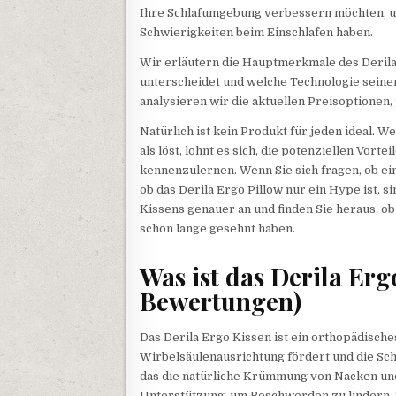
Ihre Schlafumgebung verbessern möchten, u
Schwierigkeiten beim Einschlafen haben.
Wir erläutern die Hauptmerkmale des Derila 
unterscheidet und welche Technologie seine
analysieren wir die aktuellen Preisoptionen
Natürlich ist kein Produkt für jeden ideal. 
als löst, lohnt es sich, die potenziellen Vor
kennenzulernen. Wenn Sie sich fragen, ob ein
ob das Derila Ergo Pillow nur ein Hype ist, si
Kissens genauer an und finden Sie heraus, ob
schon lange gesehnt haben.
Was ist das Derila Er
Bewertungen)
Das Derila Ergo Kissen ist ein orthopädisc
Wirbelsäulenausrichtung fördert und die Sch
das die natürliche Krümmung von Nacken und
Unterstützung, um Beschwerden zu lindern, S