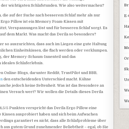
Br
der wichtigsten Schlafstunden. Wie also weitermachen?
, die auf der Suche nach besserem Schlaf mehr als nur
E-
 Ergo Pillow ist ein Memory Foam-Kissen mit
Ha
tzt, Verspannungen löst und für besseren Schlaf sorgt. Es
auf dem Markt. Was macht das Derila so besonders?
Ke
er so auszurichten, dass auch im Liegen eine gute Haltung
Me
lichen Einheitskissen, die flach werden oder verklumpen.
ng, der Memory-Schaum-Innenteil und das
Or
ideales Schlaferlebnis.
Sk
en Online-Blogs, darunter Reddit, TrustPilot und BBB,
en
den entscheidenden Unterschied macht. Kühne
Un
nche jedoch keine Seltenheit. Was ist das Besondere an
We
einen Versuch wert? Wir wollen die Details dieses Derila
We
,5/5 Punkten verspricht das Derila Ergo Pillow eine
e Kissen ausprobiert haben und sich beim Aufwachen
erdings garantiert es nicht, dass alle Schlafprobleme über
ch aus gutem Grund zunehmender Beliebtheit – egal, ob Sie