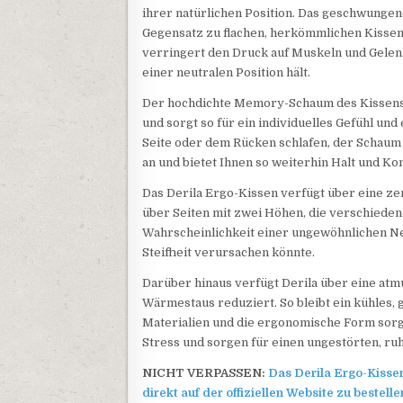
ihrer natürlichen Position. Das geschwungene
Gegensatz zu flachen, herkömmlichen Kissen,
verringert den Druck auf Muskeln und Gelenk
einer neutralen Position hält.
Der hochdichte Memory-Schaum des Kissens 
und sorgt so für ein individuelles Gefühl und 
Seite oder dem Rücken schlafen, der Schaum
an und bietet Ihnen so weiterhin Halt und Ko
Das Derila Ergo-Kissen verfügt über eine ze
über Seiten mit zwei Höhen, die verschieden
Wahrscheinlichkeit einer ungewöhnlichen N
Steifheit verursachen könnte.
Darüber hinaus verfügt Derila über eine atm
Wärmestaus reduziert. So bleibt ein kühles, 
Materialien und die ergonomische Form sorg
Stress und sorgen für einen ungestörten, ruh
NICHT VERPASSEN:
Das Derila Ergo-Kissen 
direkt auf der offiziellen Website zu bestelle