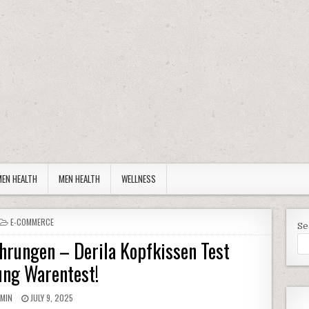
EN HEALTH
MEN HEALTH
WELLNESS
POSTED IN
E-COMMERCE
Se
ahrungen – Derila Kopfkissen Test
ung Warentest!
THOR:
PUBLISHED DATE:
MIN
JULY 9, 2025