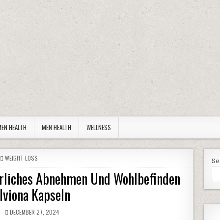
EN HEALTH
MEN HEALTH
WELLNESS
POSTED IN
WEIGHT LOSS
Se
ürliches Abnehmen Und Wohlbefinden
lviona Kapseln
R:
PUBLISHED DATE:
DECEMBER 27, 2024