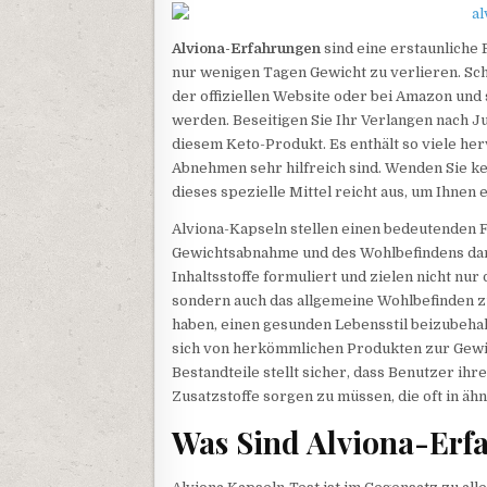
Alviona-Erfahrungen
sind eine erstaunliche F
nur wenigen Tagen Gewicht zu verlieren. Sch
der offiziellen Website oder bei Amazon und 
werden. Beseitigen Sie Ihr Verlangen nach J
diesem Keto-Produkt. Es enthält so viele herv
Abnehmen sehr hilfreich sind. Wenden Sie k
dieses spezielle Mittel reicht aus, um Ihnen 
Alviona-Kapseln stellen einen bedeutenden 
Gewichtsabnahme und des Wohlbefindens dar
Inhaltsstoffe formuliert und zielen nicht nu
sondern auch das allgemeine Wohlbefinden 
haben, einen gesunden Lebensstil beizubehal
sich von herkömmlichen Produkten zur Gewi
Bestandteile stellt sicher, dass Benutzer ih
Zusatzstoffe sorgen zu müssen, die oft in ä
Was Sind Alviona-Erf