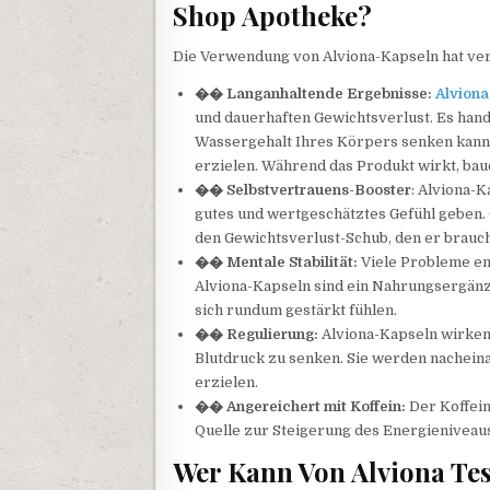
Shop Apotheke?
Die Verwendung von Alviona-Kapseln hat ve
�� Langanhaltende Ergebnisse:
Alviona
und dauerhaften Gewichtsverlust. Es hande
Wassergehalt Ihres Körpers senken kann
erzielen. Während das Produkt wirkt, baue
�� Selbstvertrauens-Booster
: Alviona-K
gutes und wertgeschätztes Gefühl geben.
den Gewichtsverlust-Schub, den er brauch
�� Mentale Stabilität:
Viele Probleme ent
Alviona-Kapseln sind ein Nahrungsergänzu
sich rundum gestärkt fühlen.
�� Regulierung:
Alviona-Kapseln wirken
Blutdruck zu senken. Sie werden nachein
erzielen.
�� Angereichert mit Koffein:
Der Koffein
Quelle zur Steigerung des Energieniveau
Wer Kann Von Alviona Tes