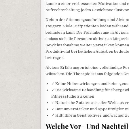
kann zu einer verbesserten Motivation und ei
Aufrechterhaltung jedes Gewichtsverlustvo
Neben der Stimmungsaufhellung sind Alviona
steigern. Viele Diätpatienten leiden während
behindern kann. Die Formulierung in Alviona-K
sodass sich die Personen aktiver an körperl
Gewichtsabnahme weiter verstärken können. 
Produktivität bei täglichen Aufgaben bedeut
beitragen.
Alviona Erfahrungen ist eine vollständige For
wünschen. Die Therapie ist aus folgenden Gr
✓ Keine Nebenwirkungen und keine gesun
✓ Die wirksame Behandlung für übergewich
Fitnessstudio zu gehen
✓ Natürliche Zutaten aus aller Welt aus 
✓ Immunverstärker und Appetitzügler mi
✓ Hilft Ihrem Geist, aktiver und wacher 
Welche Vor- Und Nachtei