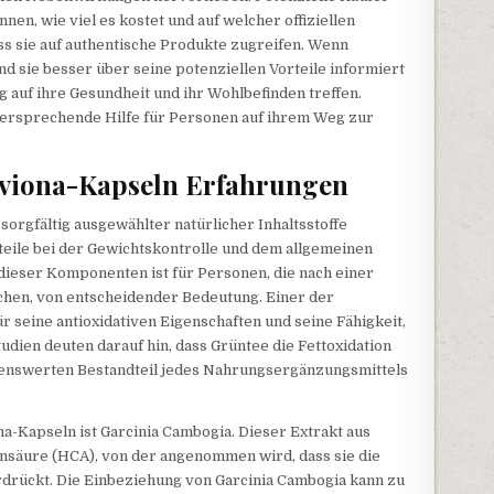
nnen, wie viel es kostet und auf welcher offiziellen
ass sie auf authentische Produkte zugreifen. Wenn
nd sie besser über seine potenziellen Vorteile informiert
auf ihre Gesundheit und ihr Wohlbefinden treffen.
lversprechende Hilfe für Personen auf ihrem Weg zur
lviona-Kapseln Erfahrungen
orgfältig ausgewählter natürlicher Inhaltsstoffe
orteile bei der Gewichtskontrolle und dem allgemeinen
dieser Komponenten ist für Personen, die nach einer
en, von entscheidender Bedeutung. Einer der
ür seine antioxidativen Eigenschaften und seine Fähigkeit,
tudien deuten darauf hin, dass Grüntee die Fettoxidation
henswerten Bestandteil jedes Nahrungsergänzungsmittels
na-Kapseln ist Garcinia Cambogia. Dieser Extrakt aus
nsäure (HCA), von der angenommen wird, dass sie die
drückt. Die Einbeziehung von Garcinia Cambogia kann zu