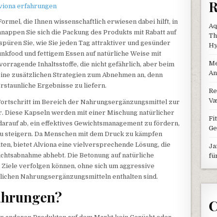
R
ormel, die Ihnen wissenschaftlich erwiesen dabei hilft, in
Aq
nappen Sie sich die Packung des Produkts mit Rabatt auf
Th
spüren Sie, wie Sie jeden Tag attraktiver und gesünder
Hy
unkfood und fettigem Essen auf natürliche Weise mit
Me
orragende Inhaltsstoffe, die nicht gefährlich, aber beim
An
eine zusätzlichen Strategien zum Abnehmen an, denn
erstaunliche Ergebnisse zu liefern.
Re
Væ
Fortschritt im Bereich der Nahrungsergänzungsmittel zur
. Diese Kapseln werden mit einer Mischung natürlicher
Fi
r darauf ab, ein effektives Gewichtsmanagement zu fördern,
Ge
zu steigern. Da Menschen mit dem Druck zu kämpfen
ten, bietet Alviona eine vielversprechende Lösung, die
Ja
chtsabnahme abhebt. Die Betonung auf natürliche
fü
re Ziele verfolgen können, ohne sich um aggressive
hnlichen Nahrungsergänzungsmitteln enthalten sind.
ahrungen?
C