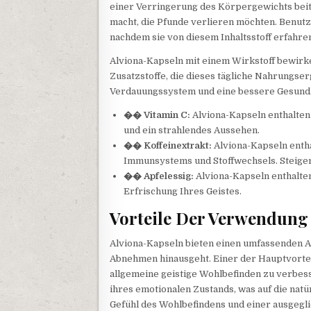
einer Verringerung des Körpergewichts beit
macht, die Pfunde verlieren möchten. Benutz
nachdem sie von diesem Inhaltsstoff erfahre
Alviona-Kapseln mit einem Wirkstoff bewirke
Zusatzstoffe, die dieses tägliche Nahrungser
Verdauungssystem und eine bessere Gesundh
�� Vitamin C:
Alviona-Kapseln enthalten 
und ein strahlendes Aussehen.
�� Koffeinextrakt:
Alviona-Kapseln entha
Immunsystems und Stoffwechsels. Steiger
�� Apfelessig:
Alviona-Kapseln enthalten
Erfrischung Ihres Geistes.
Vorteile Der Verwendung
Alviona-Kapseln bieten einen umfassenden A
Abnehmen hinausgeht. Einer der Hauptvorteil
allgemeine geistige Wohlbefinden zu verbes
ihres emotionalen Zustands, was auf die natü
Gefühl des Wohlbefindens und einer ausgeg