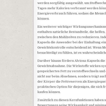
werden sorgfältig ausgewählt, um Stoffwech
Tages mehr Kalorien verbrannt werden könn
Energieverbrauch führen, sodass die Mensch
können.
Ein weiterer wichtiger Wirkungsmechanismus
enthalten natürliche Bestandteile, die helf
zwischen den Mahlzeiten zu reduzieren. Inde
Kapseln die Anwender bei der Einhaltung ei
Gewichtskontrolle entscheidend ist. Wenn M
benachteiligt zu fühlen, ist es wahrscheinlic
Darüber hinaus fördern Alviona-Kapseln die 
Gewichtsabnahme. Die Wirkstoffe wirken syn
gespeichertes Fett zu verstoffwechseln und 
nicht nur beim Abnehmen, sondern trägt auch
der Körper die Fettreserven als Energiequel
praktischen Option für diejenigen, die sich
kaufen können.
Zusätzlich zu diesen Kernfunktionen haben si
Bewertungen seine Wirksamkeit und minima