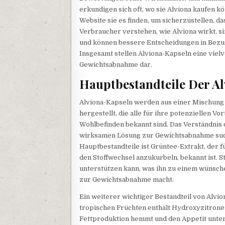
erkundigen sich oft, wo sie Alviona kaufen kö
Website sie es finden, um sicherzustellen, d
Verbraucher verstehen, wie Alviona wirkt, si
und können bessere Entscheidungen in Bezug 
Insgesamt stellen Alviona-Kapseln eine vie
Gewichtsabnahme dar.
Hauptbestandteile Der A
Alviona-Kapseln werden aus einer Mischung s
hergestellt, die alle für ihre potenziellen V
Wohlbefinden bekannt sind. Das Verständnis 
wirksamen Lösung zur Gewichtsabnahme such
Hauptbestandteile ist Grüntee-Extrakt, der f
den Stoffwechsel anzukurbeln, bekannt ist. S
unterstützen kann, was ihn zu einem wünsc
zur Gewichtsabnahme macht.
Ein weiterer wichtiger Bestandteil von Alvio
tropischen Früchten enthält Hydroxyzitrone
Fettproduktion hemmt und den Appetit unter