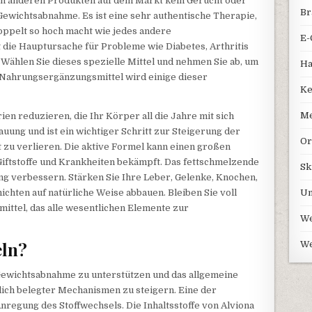
len anderen Produkten auf dem Markt kein Gerücht oder
Br
ewichtsabnahme. Es ist eine sehr authentische Therapie,
oppelt so hoch macht wie jedes andere
E-
t die Hauptursache für Probleme wie Diabetes, Arthritis
Wählen Sie dieses spezielle Mittel und nehmen Sie ab, um
Ha
 Nahrungsergänzungsmittel wird einige dieser
Ke
Me
ien reduzieren, die Ihr Körper all die Jahre mit sich
uung und ist ein wichtiger Schritt zur Steigerung der
Or
t zu verlieren. Die aktive Formel kann einen großen
Giftstoffe und Krankheiten bekämpft. Das fettschmelzende
Sk
g verbessern. Stärken Sie Ihre Leber, Gelenke, Knochen,
chten auf natürliche Weise abbauen. Bleiben Sie voll
Un
ttel, das alle wesentlichen Elemente zur
We
eln?
We
Gewichtsabnahme zu unterstützen und das allgemeine
lich belegter Mechanismen zu steigern. Eine der
nregung des Stoffwechsels. Die Inhaltsstoffe von Alviona