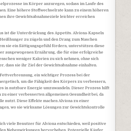
selprozesse im Körper anzuregen, sodass im Laufe des
en. Eine höhere Stoffwechselrate kann zu einem höheren
en ihre Gewichtsabnahmeziele leichter erreichen
 ist die Unterdrückung des Appetits. Alviona-Kapseln
en, Heißhunger zu zügeln und den Drang zum Naschen
m sie ein Sättigungsgefühl fördern, unterstützen diese
ner ausgewogenen Ernährung, die für eine erfolgreiche
enschen weniger Kalorien zu sich nehmen, ohne sich
her, dass sie ihr Ziel der Gewichtsabnahme einhalten.
Fettverbrennung, ein wichtiger Prozess bei der
ergetisch, um die Fähigkeit des Körpers zu verbessern,
es in nutzbare Energie umzuwandeln. Dieser Prozess hilft
 zu einer verbesserten allgemeinen Gesundheit bei, da
le nutzt. Diese Effekte machen Alviona zu einer
 fragen, wo sie wirksame Lösungen zur Gewichtskontrolle
ch viele Benutzer für Alviona entschieden, weil positive
len Nebenwirkungen hervorheben. Potenzielle Käufer