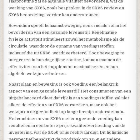
slaaproutine zal de algehele vitaliteit bevorderen, wat de
werking van SX66, zoals besproken in de SX66 review en
SX66 beoordeling, verder kan ondersteunen.
Bovendien speelt lichaamsbeweging een cruciale rol in het
bevorderen van een gezonde levensstijl. Regelmatige
fysieke activiteit stimuleert zowel het metabolisme als de
circulatie, waardoor de opname van voedingsstoffen,
inclusief die uit SX66, wordt verbeterd. Door beweging te
integreren in hun dagelijkse routine, kunnen mannen de
effectiviteit van het supplement maximaliseren en hun
algehele welzijn verbeteren.
Naast slaap en beweging is ook voeding een belangrijk
aspect van een gezonde levensstijl. Het consumeren van een
uitgebalanceerd dieet dat rijk is aan voedingsstoffen zal niet
alleen de effecten van SX66 versterken, maar ook het
welzijn en de gezondheid op lange termijn ondersteunen.
Het combineren van SX66 met een gezonde voeding kan
resulteren in een betere prijs-kwaliteitverhouding van de
investering, wat de SX66 prijs rechtvaardigt. Dit holistische
perspectief benadrukt de noodzaak om SX66 en andere