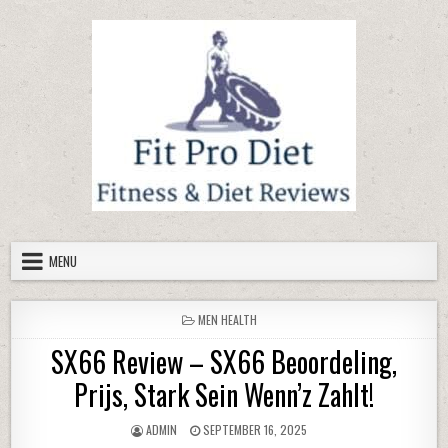
Skip to content
MENU
POSTED IN
MEN HEALTH
SX66 Review – SX66 Beoordeling,
Prijs, Stark Sein Wenn’z Zahlt!
AUTHOR:
PUBLISHED DATE:
ADMIN
SEPTEMBER 16, 2025