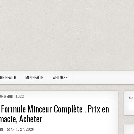
EN HEALTH
MEN HEALTH
WELLNESS
POSTED IN
WEIGHT LOSS
Se
 Formule Minceur Complète ! Prix en
macie, Acheter
HOR:
PUBLISHED DATE:
IN
APRIL 27, 2026