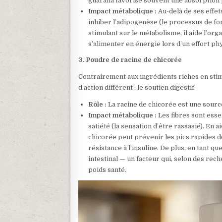
guarana favorise souvent une absorption 
Impact métabolique :
Au-delà de ses effets
inhiber l’adipogenèse (le processus de fo
stimulant sur le métabolisme, il aide l’or
s’alimenter en énergie lors d’un effort ph
3. Poudre de racine de chicorée
Contrairement aux ingrédients riches en sti
d’action différent : le soutien digestif.
Rôle :
La racine de chicorée est une source 
Impact métabolique :
Les fibres sont essen
satiété (la sensation d’être rassasié). En a
chicorée peut prévenir les pics rapides de
résistance à l’insuline. De plus, en tant q
intestinal — un facteur qui, selon des rec
poids santé.