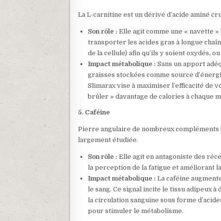
La L-carnitine est un dérivé d’acide aminé cru
Son rôle :
Elle agit comme une « navette » 
transporter les acides gras à longue chaî
de la cellule) afin qu’ils y soient oxydés, 
Impact métabolique :
Sans un apport adéqu
graisses stockées comme source d’énergi
Slimarax vise à maximiser l’efficacité de 
brûler » davantage de calories à chaque mi
5. Caféine
Pierre angulaire de nombreux compléments br
largement étudiée.
Son rôle :
Elle agit en antagoniste des réc
la perception de la fatigue et améliorant l
Impact métabolique :
La caféine augmente 
le sang. Ce signal incite le tissu adipeux 
la circulation sanguine sous forme d’acides 
pour stimuler le métabolisme.