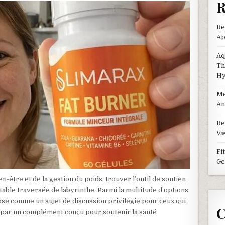
R
Re
Ap
Aq
Th
Hy
Me
An
Re
Væ
Fi
Ge
-être et de la gestion du poids, trouver l’outil de soutien
table traversée de labyrinthe. Parmi la multitude d’options
osé comme un sujet de discussion privilégié pour ceux qui
C
 par un complément conçu pour soutenir la santé