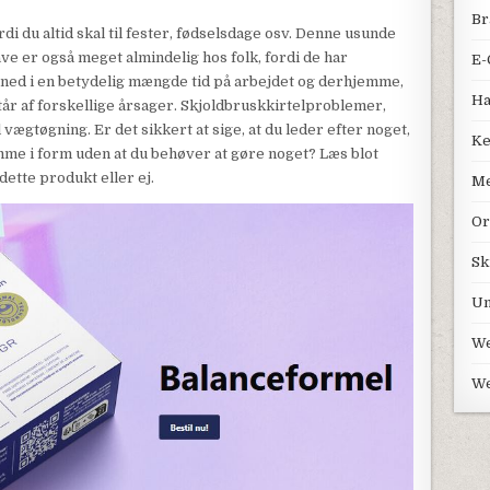
Br
ordi du altid skal til fester, fødselsdage osv. Denne usunde
ave er også meget almindelig hos folk, fordi de har
E-
en ned i en betydelig mængde tid på arbejdet og derhjemme,
Ha
tår af forskellige årsager. Skjoldbruskkirtelproblemer,
 vægtøgning. Er det sikkert at sige, at du leder efter noget,
Ke
mme i form uden at du behøver at gøre noget? Læs blot
dette produkt eller ej.
Me
Or
Sk
Un
We
We