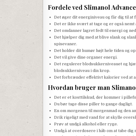
Fordele ved Slimanol Advanc
Det øger dit energiniveau og får dig til at 
Det er ikke svært at tage og er også nemt a
Det omdanner lagret fedt til energi og ne
Det hjælper dig med at blive slank og sla
spisevaner.
Det holder dit humør højt hele tiden og opf
Det vil give dine organer energi.
Det regulerer blodsukkerniveauet og hjæ
blodsukkerniveau i din krop.
Det forbrænder effektivt kalorier ved at a
Hvordan bruger man Slimanol
Det er et kosttilskud, der kommer i pillef
Du bør tage disse piller to gange dagligt.
En om morgenen til morgenmad og den an
Drik rigeligt med vand for at skylle over
Prøv at undgå alkohol eller ryge.
Undgå at overdosere i håb om at tabe dig 