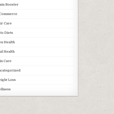
ain Booster
Commerce
ir Care
to Diets
n Health
al Health
in Care
categorized
ight Loss
llness