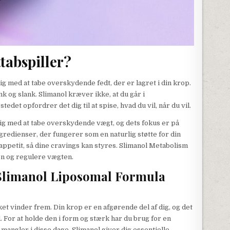
tabspiller?
ig med at tabe overskydende fedt, der er lagret i din krop.
nk og slank. Slimanol kræver ikke, at du går i
stedet opfordrer det dig til at spise, hvad du vil, når du vil.
dig med at tabe overskydende vægt, og dets fokus er på
gredienser, der fungerer som en naturlig støtte for din
appetit, så dine cravings kan styres. Slimanol Metabolism
en og regulere vægten.
 Slimanol Liposomal Formula
ket vinder frem. Din krop er en afgørende del af dig, og det
. For at holde den i form og stærk har du brug for en
e mangler i disse dage. Slimanol giver dig essentielle