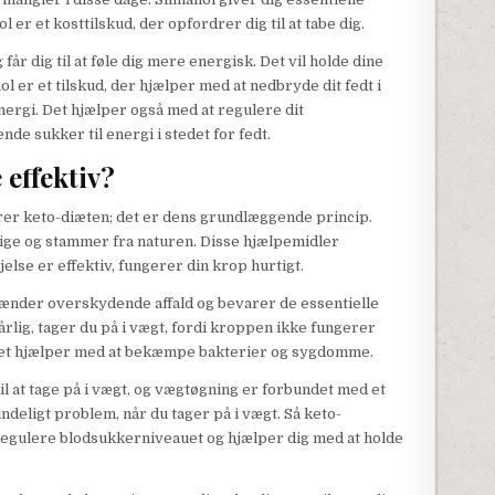
l er et kosttilskud, der opfordrer dig til at tabe dig.
får dig til at føle dig mere energisk. Det vil holde dine
l er et tilskud, der hjælper med at nedbryde dit fedt i
ergi. Det hjælper også med at regulere dit
e sukker til energi i stedet for fedt.
 effektiv?
erer keto-diæten; det er dens grundlæggende princip.
ige og stammer fra naturen. Disse hjælpemidler
jelse er effektiv, fungerer din krop hurtigt.
brænder overskydende affald og bevarer de essentielle
rlig, tager du på i vægt, fordi kroppen ikke fungerer
lket hjælper med at bekæmpe bakterier og sygdomme.
il at tage på i vægt, og vægtøgning er forbundet med et
deligt problem, når du tager på i vægt. Så keto-
 regulere blodsukkerniveauet og hjælper dig med at holde