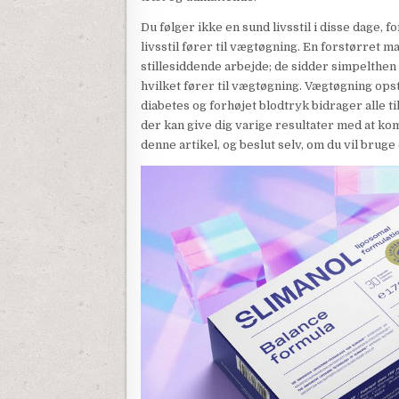
Du følger ikke en sund livsstil i disse dage, f
livsstil fører til vægtøgning. En forstørret m
stillesiddende arbejde; de ​​sidder simpelth
hvilket fører til vægtøgning. Vægtøgning ops
diabetes og forhøjet blodtryk bidrager alle til
der kan give dig varige resultater med at ko
denne artikel, og beslut selv, om du vil bruge 