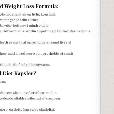
ed Weight Loss Formula:
føle dig energisk og livlig konstant.
t integrere i din rutine.
dbryder fedtvæv i mindre dele.
nk. Det kontrollerer din appetit og påvirker dermed dine
ordrer dig til at opretholde en sund livsstil.
lper med at reducere og opretholde et sundt
rbejde i dit fordøjelsessystem.
 Diet Kapsler?
orm.
den om aftenen efter aftensmaden.
skydende affaldsstoffer ud af kroppen.
mere, da dette kan være skadeligt.