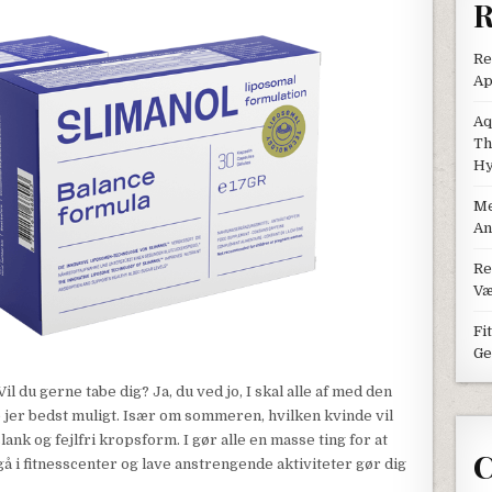
R
Re
Ap
Aq
Th
Hy
Me
An
Re
Væ
Fi
Ge
Vil du gerne tabe dig? Ja, du ved jo, I skal alle af med den
le jer bedst muligt. Især om sommeren, hvilken kvinde vil
slank og fejlfri kropsform. I gør alle en masse ting for at
C
gå i fitnesscenter og lave anstrengende aktiviteter gør dig