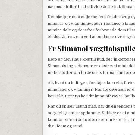
næringsstoffer til at udfylde dette hul. Slimano
Det hjælper med at fjerne fedt fra din krop og 
mineral- og vitaminniveauer i balance. Slimano
mindre dele og derefter forbrænde dem til en
blodsukkerniveau ved at omdanne overskydend
Er Slimanol vægttabspille
Keto er den slags kosttilskud, der inkorpor
Slimanols ingredienser er ekstremt almindel
understøtter din fordøjelse, for når din fordø
Alt, hvad du indtager, fordøjes korrekt, for
mineraler og vitaminer. Når fordøjelsen er då
korrekt. Det styrker dit immunforsvar, hvi
Når du spiser usund mad, har du en tendens t
betydeligt antal sygdomme. Sukker er et almin
komponenten i det opfordrer din krop til at
dig i form og sund.