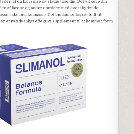
tyder, at du kan spise og stadig tabe dig. Det vil gøre din
siden af ​​lårene og andre områder med overskydende
asse, ikke muskelmasse. Det omdanner lagret fedt til
er et usædvanligt effektivt supplement til at komme i form