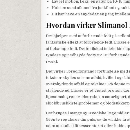
Lav let motion, f.eks. en gåtur på 10-15 mi
Hold en sund afstand fra junkfood og suk
Du kan have en snydedag en gang imellem
Hvordan virker Slimanol
Det hjælper med at forbrænde fedt på celleni
fantastiske effekt at forbrænde fedt. Lipase 
at bekæmpe fedt. Dette tilskud indeholder lip
tyndere og nedbryde fedtvæv. Du forbrænder f
i vægt.
Det virker i bred forstand i forbindelse med
toksiner skylles ud som affald, hvilket også 
overskydende affald og toksiner. På denne må
strålende ud. Lipase er et vigtigt protein, d
liposomalt grøn te-ekstrakt, en naturlig u
skjoldbruskkirtelproblemer og blodsukker
Det bruges i mange ayurvediske lægemidler. 
Grøn te regulerer din puls, og du vil ikke få e
uden at skulle i fitnesscenteret eller holde o