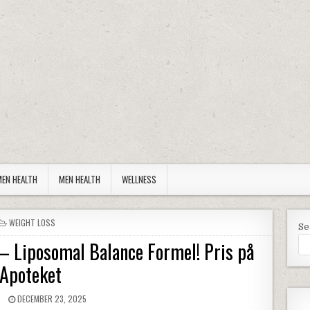
EN HEALTH
MEN HEALTH
WELLNESS
POSTED IN
WEIGHT LOSS
Se
– Liposomal Balance Formel! Pris på
Apoteket
R:
PUBLISHED DATE:
DECEMBER 23, 2025