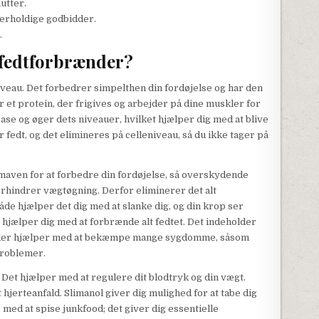
nutter.
kerholdige godbidder.
.
 fedtforbrænder?
veau. Det forbedrer simpelthen din fordøjelse og har den
er et protein, der frigives og arbejder på dine muskler for
ase og øger dets niveauer, hvilket hjælper dig med at blive
edt, og det elimineres på celleniveau, så du ikke tager på
 maven for at forbedre din fordøjelse, så overskydende
forhindrer vægtøgning. Derfor eliminerer det alt
de hjælper det dig med at slanke dig, og din krop ser
er hjælper dig med at forbrænde alt fedtet. Det indeholder
rt, der hjælper med at bekæmpe mange sygdomme, såsom
problemer.
Det hjælper med at regulere dit blodtryk og din vægt.
t hjerteanfald. Slimanol giver dig mulighed for at tabe dig
p med at spise junkfood; det giver dig essentielle