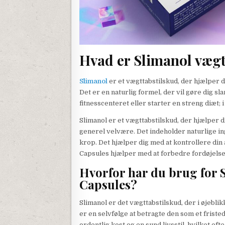
Hvad er Slimanol vægt
Slimanol
er et vægttabstilskud, der hjælper d
Det er en naturlig formel, der vil gøre dig sla
fitnesscenteret eller starter en streng diæt; i 
Slimanol er et vægttabstilskud, der hjælper 
generel velvære. Det indeholder naturlige in
krop. Det hjælper dig med at kontrollere din 
Capsules hjælper med at forbedre fordøjels
Hvorfor har du brug for
Capsules?
Slimanol er det vægttabstilskud, der i øjeblik
er en selvfølge at betragte den som et fristed
ordentlig kost og en sund livsstil, hvilket oft