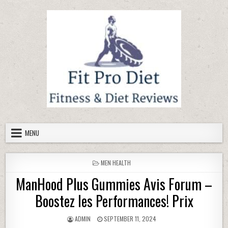
Skip to content
MENU
POSTED IN
MEN HEALTH
ManHood Plus Gummies Avis Forum –
Boostez les Performances! Prix
AUTHOR:
PUBLISHED DATE:
ADMIN
SEPTEMBER 11, 2024