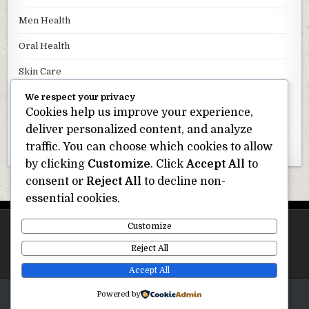
Men Health
Oral Health
Skin Care
Uncategorized
We respect your privacy
Cookies help us improve your experience,
Weight Loss
deliver personalized content, and analyze
traffic. You can choose which cookies to allow
Wellness
by clicking
Customize
. Click
Accept All
to
consent or
Reject All
to decline non-
essential cookies.
Customize
Reject All
Accept All
Copyright © 2025. Fit Pro Diet
Powered by