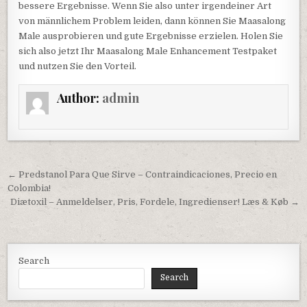
bessere Ergebnisse. Wenn Sie also unter irgendeiner Art
von männlichem Problem leiden, dann können Sie Maasalong
Male ausprobieren und gute Ergebnisse erzielen. Holen Sie
sich also jetzt Ihr Maasalong Male Enhancement Testpaket
und nutzen Sie den Vorteil.
Author:
admin
Post navigation
← Predstanol Para Que Sirve – Contraindicaciones, Precio en
Colombia!
Diætoxil – Anmeldelser, Pris, Fordele, Ingredienser! Læs & Køb →
Search
Search