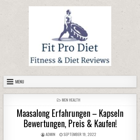
Skip to content
MENU
POSTED IN
MEN HEALTH
Maasalong Erfahrungen – Kapseln
Bewertungen, Preis & Kaufen!
AUTHOR:
PUBLISHED DATE:
ADMIN
SEPTEMBER 19, 2022