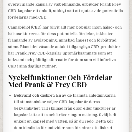
övergripande känsla av välbefinnande, erbjuder Frank Frey
CBD-kapslar ett enkelt, stökigt sätt att njuta av de potentiella
fördelarna med CBD.
Cannabidiol (CBD) har blivit allt mer populär inom hälso- och
hälsosektorerna för dess potentiella fördelar, inklusive
främjande av avslappning, minskad ångest och förbättrad
sömn. Bland det växande antalet tillgängliga CBD-produkter
har Frank Frey CBD-kapslar uppmärksammats som ett
bekvämt och pålitligt alternativ för dem som vill införliva
CBD i sina dagliga rutiner.
Nyckelfunktioner Och Fördelar
Med Frank & Frey CBD
Bekvämt och diskret:
En av de främsta anledningarna
till att människor väljer CBD-kapslar är deras
bekvämlighet. Till skillnad från oljor eller tinkturer är
kapslar lätta att ta och kräver ingen mätning. Svälj helt
enkelt en kapsel med vatten, så är du redo. Detta gör
dem idealiska för individer som föredrar ett diskret