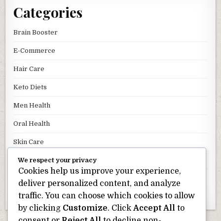
Categories
Brain Booster
E-Commerce
Hair Care
Keto Diets
Men Health
Oral Health
Skin Care
We respect your privacy
Uncategorized
Cookies help us improve your experience,
Weight Loss
deliver personalized content, and analyze
traffic. You can choose which cookies to allow
Wellness
by clicking
Customize
. Click
Accept All
to
consent or
Reject All
to decline non-