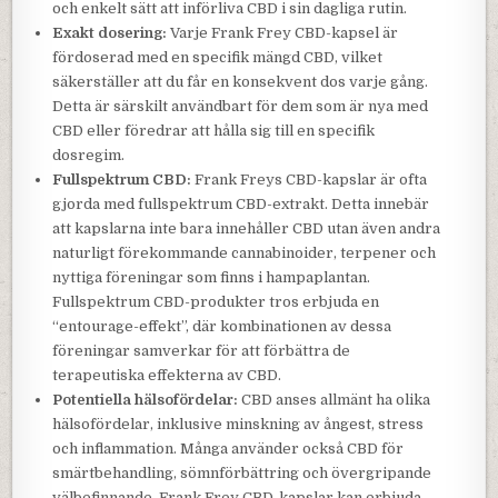
och enkelt sätt att införliva CBD i sin dagliga rutin.
Exakt dosering:
Varje Frank Frey CBD-kapsel är
fördoserad med en specifik mängd CBD, vilket
säkerställer att du får en konsekvent dos varje gång.
Detta är särskilt användbart för dem som är nya med
CBD eller föredrar att hålla sig till en specifik
dosregim.
Fullspektrum CBD:
Frank Freys CBD-kapslar är ofta
gjorda med fullspektrum CBD-extrakt. Detta innebär
att kapslarna inte bara innehåller CBD utan även andra
naturligt förekommande cannabinoider, terpener och
nyttiga föreningar som finns i hampaplantan.
Fullspektrum CBD-produkter tros erbjuda en
“entourage-effekt”, där kombinationen av dessa
föreningar samverkar för att förbättra de
terapeutiska effekterna av CBD.
Potentiella hälsofördelar:
CBD anses allmänt ha olika
hälsofördelar, inklusive minskning av ångest, stress
och inflammation. Många använder också CBD för
smärtbehandling, sömnförbättring och övergripande
välbefinnande. Frank Frey CBD-kapslar kan erbjuda