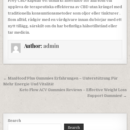
Frey CBD-kapslar ett utmärkt alternativ för alla som vill
uppleva de terapeutiska effekterna av CBD utan krångel med
traditionella konsumtionsmetoder som oljor eller tinkturer .
Som alltid, rådgör med en vårdgivare innan du börjar med ett
nytt tillägg, särskilt om du har befintliga hälsotillstånd eller
tar medicin.
Author:
admin
Post navigation
← ManHood Plus Gummies Erfahrungen – Unterstützung Für
Mehr Energie Und Vitalität
Keto Flow ACV Gummies Reviews – Effective Weight Loss
Support Gummies! →
Search
Search