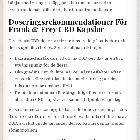
börjar med ett nytt tillägg, särskilt om du har redan
existerande hälsotillstånd eller tar andra mediciner.
Doseringsrekommendationer För
Frank & Frey CBD Kapslar
Den ideala CBD-dosen varierar beroende på individen och
deras specifika behov. Som en allmän riktlinje:
Börja med en låg dos:
10-15 mg CBD per dag är en bra
utgångspunkt för de flesta.
Öka gradvis:
Om du inte märker några effekter efter
en vecka eller två, öka din dos med 5-10 mg per dag
tills du uppnår önskad effekt.
Behåll konsistensen:
För långsiktiga fördelar, försök
att ta dina CBD-kapslar vid samma tidpunkt varje dag.
Vissa människor kan upptäcka att de behöver en högre dos
(t.ex. 50 mg eller mer) för att uppleva de fulla effekterna av
CBD, särskilt om de använder det för kronisk smärta eller
sömnproblem.