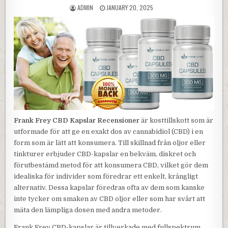
AUTHOR:
PUBLISHED DATE:
ADMIN
JANUARY 20, 2025
Frank Frey CBD Kapslar Recensioner
är kosttillskott som är
utformade för att ge en exakt dos av cannabidiol (CBD) i en
form som är lätt att konsumera. Till skillnad från oljor eller
tinkturer erbjuder CBD-kapslar en bekväm, diskret och
förutbestämd metod för att konsumera CBD, vilket gör dem
idealiska för individer som föredrar ett enkelt, krångligt
alternativ. Dessa kapslar föredras ofta av dem som kanske
inte tycker om smaken av CBD oljor eller som har svårt att
mäta den lämpliga dosen med andra metoder.
Frank Frey CBD-kapslar är tillverkade med fullspektrum