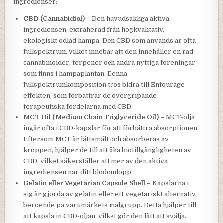
ingredienser:
CBD (Cannabidiol) –
Den huvudsakliga aktiva
ingrediensen, extraherad från högkvalitativ,
ekologiskt odlad hampa. Den CBD som används är ofta
fullspektrum, vilket innebär att den innehåller en rad
cannabinoider, terpener och andra nyttiga föreningar
som finns i hampaplantan. Denna
fullspektrumkomposition tros bidra till Entourage-
effekten, som förbättrar de övergripande
terapeutiska fördelarna med CBD.
MCT Oil (Medium Chain Triglyceride Oil) –
MCT-olja
ingår ofta i CBD-kapslar för att förbättra absorptionen.
Eftersom MCT är lättsmält och absorberas av
kroppen, hjälper de till att öka biotillgängligheten av
CBD, vilket säkerställer att mer av den aktiva
ingrediensen når ditt blodomlopp.
Gelatin eller Vegetarian Capsule Shell –
Kapslarna i
sig är gjorda av gelatin eller ett vegetariskt alternativ,
beroende på varumärkets målgrupp. Detta hjälper till
att kapsla in CBD-oljan, vilket gör den lätt att svälja.