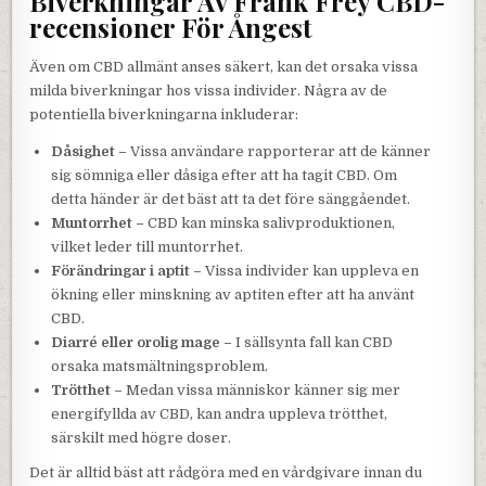
Biverkningar Av Frank Frey CBD-
recensioner För Ångest
Även om CBD allmänt anses säkert, kan det orsaka vissa
milda biverkningar hos vissa individer. Några av de
potentiella biverkningarna inkluderar:
Dåsighet –
Vissa användare rapporterar att de känner
sig sömniga eller dåsiga efter att ha tagit CBD. Om
detta händer är det bäst att ta det före sänggåendet.
Muntorrhet –
CBD kan minska salivproduktionen,
vilket leder till muntorrhet.
Förändringar i aptit –
Vissa individer kan uppleva en
ökning eller minskning av aptiten efter att ha använt
CBD.
Diarré eller orolig mage –
I sällsynta fall kan CBD
orsaka matsmältningsproblem.
Trötthet –
Medan vissa människor känner sig mer
energifyllda av CBD, kan andra uppleva trötthet,
särskilt med högre doser.
Det är alltid bäst att rådgöra med en vårdgivare innan du