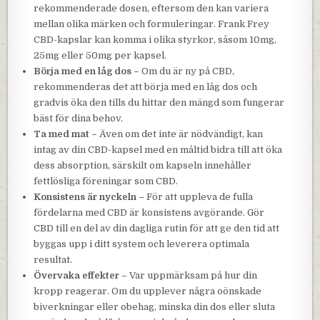
rekommenderade dosen, eftersom den kan variera
mellan olika märken och formuleringar. Frank Frey
CBD-kapslar kan komma i olika styrkor, såsom 10mg,
25mg eller 50mg per kapsel.
Börja med en låg dos –
Om du är ny på CBD,
rekommenderas det att börja med en låg dos och
gradvis öka den tills du hittar den mängd som fungerar
bäst för dina behov.
Ta med mat –
Även om det inte är nödvändigt, kan
intag av din CBD-kapsel med en måltid bidra till att öka
dess absorption, särskilt om kapseln innehåller
fettlösliga föreningar som CBD.
Konsistens är nyckeln –
För att uppleva de fulla
fördelarna med CBD är konsistens avgörande. Gör
CBD till en del av din dagliga rutin för att ge den tid att
byggas upp i ditt system och leverera optimala
resultat.
Övervaka effekter –
Var uppmärksam på hur din
kropp reagerar. Om du upplever några oönskade
biverkningar eller obehag, minska din dos eller sluta