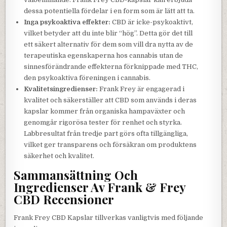
dessa potentiella fördelar i en form som är lätt att ta.
Inga psykoaktiva effekter:
CBD är icke-psykoaktivt,
vilket betyder att du inte blir “hög”. Detta gör det till
ett säkert alternativ för dem som vill dra nytta av de
terapeutiska egenskaperna hos cannabis utan de
sinnesförändrande effekterna förknippade med THC,
den psykoaktiva föreningen i cannabis.
Kvalitetsingredienser:
Frank Frey är engagerad i
kvalitet och säkerställer att CBD som används i deras
kapslar kommer från organiska hampaväxter och
genomgår rigorösa tester för renhet och styrka.
Labbresultat från tredje part görs ofta tillgängliga,
vilket ger transparens och försäkran om produktens
säkerhet och kvalitet.
Sammansättning Och
Ingredienser Av Frank & Frey
CBD Recensioner
Frank Frey CBD Kapslar tillverkas vanligtvis med följande