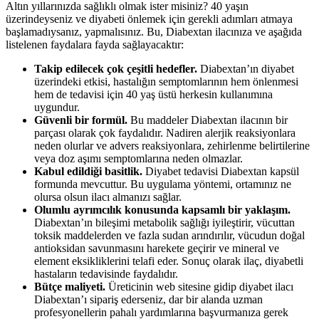
Altın yıllarınızda sağlıklı olmak ister misiniz? 40 yaşın
üzerindeyseniz ve diyabeti önlemek için gerekli adımları atmaya
başlamadıysanız, yapmalısınız. Bu, Diabextan ilacınıza ve aşağıda
listelenen faydalara fayda sağlayacaktır:
Takip edilecek çok çeşitli hedefler.
Diabextan’ın diyabet
üzerindeki etkisi, hastalığın semptomlarının hem önlenmesi
hem de tedavisi için 40 yaş üstü herkesin kullanımına
uygundur.
Güvenli bir formül.
Bu maddeler Diabextan ilacının bir
parçası olarak çok faydalıdır. Nadiren alerjik reaksiyonlara
neden olurlar ve advers reaksiyonlara, zehirlenme belirtilerine
veya doz aşımı semptomlarına neden olmazlar.
Kabul edildiği basitlik.
Diyabet tedavisi Diabextan kapsül
formunda mevcuttur. Bu uygulama yöntemi, ortamınız ne
olursa olsun ilacı almanızı sağlar.
Olumlu ayrımcılık konusunda kapsamlı bir yaklaşım.
Diabextan’ın bileşimi metabolik sağlığı iyileştirir, vücuttan
toksik maddelerden ve fazla sudan arındırılır, vücudun doğal
antioksidan savunmasını harekete geçirir ve mineral ve
element eksikliklerini telafi eder. Sonuç olarak ilaç, diyabetli
hastaların tedavisinde faydalıdır.
Bütçe maliyeti.
Üreticinin web sitesine gidip diyabet ilacı
Diabextan’ı sipariş ederseniz, dar bir alanda uzman
profesyonellerin pahalı yardımlarına başvurmanıza gerek