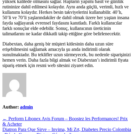
yüksek kalitede olmasını sağlar. Hapların yapımı basit ve günlük
rutininize dahil edilmesi kolaydır. Aynı anda güçlü, verimli, hızlı ve
kullanımı kolaydır. Herkes besin takviyelerini kullanabilir. 40’lı,
50’li ve 70’li yaşlarındakiler de dahil olmak üzere her yaştan insana
fayda sağlayarak evrensel faydasını kanıtladı. Farklı kullanıcılar
farklı sonuçlar elde edebilir. Sonuç, kullanıcının üreticinin
talimatlarını ne kadar dikkatli takip ettiğine göre belirlenecektir.
Diabextan, daha geniş bir müşteri kitlesinin daha uzun süre
erişebilmesini sağlamak amacıyla şu anda indirimli olarak
sunulmaktadır. Bu teklifler uzun sürmeyecek, bu nedenle siparişinizi
hemen verin. Daha fazla bilgi almak ve Diabextan’ı indirimli fiyata
sipariş etmek için resmi web sitesini ziyaret edin.
Author:
admin
Post
← Perform Libonex Avis Forum – Boostez les Performances! Prix
& Acheter
navigation
Diatron Para Que Sirve – Invima, Mi Zrt, Diabetes Precio Colombia