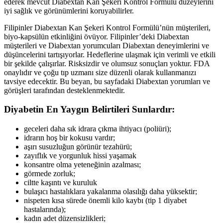
ederek mevcut Diabextan Kan Şekeri Kontrol Formülü düzeylerini
iyi sağlık ve görünümlerini koruyabilirler.
Filipinler Diabextan Kan Şekeri Kontrol Formülü’nün müşterileri,
biyo-kapsülün etkinliğini övüyor. Filipinler’deki Diabextan
müşterileri ve Diabextan yorumcuları Diabextan deneyimlerini ve
düşüncelerini tartışıyorlar. Hedeflerine ulaşmak için verimli ve etkili
bir şekilde çalışırlar. Risksizdir ve olumsuz sonuçları yoktur. FDA
onaylıdır ve çoğu tıp uzmanı size düzenli olarak kullanmanızı
tavsiye edecektir. Bu beyan, bu sayfadaki Diabextan yorumları ve
görüşleri tarafından desteklenmektedir.
Diyabetin En Yaygın Belirtileri Sunlardır:
geceleri daha sık idrara çıkma ihtiyacı (poliüri);
idrarın hoş bir kokusu vardır;
aşırı susuzluğun görünür tezahürü;
zayıflık ve yorgunluk hissi yaşamak
konsantre olma yeteneğinin azalması;
görmede zorluk;
ciltte kaşıntı ve kuruluk
bulaşıcı hastalıklara yakalanma olasılığı daha yüksektir;
nispeten kısa sürede önemli kilo kaybı (tip 1 diyabet
hastalarında);
kadın adet düzensizlikleri;