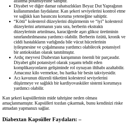
azaltma potansiyeline sahiptir.
Diyabet ve diğer damar rahatsızlıkları Beyaz Dut Yaprağının
kullanımından faydalanır. Kan şekeri seviyelerini kontrol etme
ve sağlıklı kan basıncını koruma yeteneğine sahiptir.
“Kötü” kolesterol düzeylerini düşürmenin ve “iyi” kolesterol
düzeylerini artırmanın yanı sıra, berberin ekstraktı
düzeylerinin artırılması, karaciğerde aşırı glikoz üretiminin
sınırlandırılmasına yardımcı olabilir. Berberin özütü, kronik ve
ciddi hastalıkların varlığında bile vücut hücrelerinin
iyileşmesine ve çoğalmasına yardımcı olabilecek potansiyel
bir antioksidan olarak tanıtılmıştır.
Ardıç meyvesi Diabextan karışımının önemli bir parçasıdır.
Diyabet gibi potansiyel olarak yaşamı tehdit eden
komplikasyonların gelişiminde rol oynayan iltihabı azaltabilir.
Amacınız kilo vermekse, bu harika bir besin takviyesidir.
Acı kavunun düzenli tüketimi kolesterol seviyelerini
düşürmeye ve sağlıklı bir kardiyovasküler sistemi korumaya
yardımcı olabilir.
Kan şekeri kapsüllerinin mide tahrişine neden olması
amaçlanmamıştır. Kapsülleri tozdan çıkarmak, bunu kendinizi riske
atmadan yapmanızı sağlar.
Diabextan Kapsüller Faydaları: –