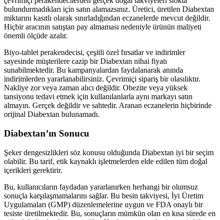
çevrimiçi perakendecilerden gerçek doğal takviyeleri stokta
bulundurmadıkları için satın alamazsınız. Üretici, üretilen Diabextan
miktarını kasıtlı olarak sınırladığından eczanelerde mevcut değildir.
Hiçbir aracının satıştan pay almaması nedeniyle ürünün maliyeti
önemli ölçüde azalır.
Biyo-tablet perakendecisi, çeşitli özel fırsatlar ve indirimler
sayesinde müşterilere cazip bir Diabextan nihai fiyatı
sunabilmektedir. Bu kampanyalardan faydalanarak anında
indirimlerden yararlanabilirsiniz. Çevrimiçi sipariş bir olasılıktır.
Nakliye zor veya zaman alıcı değildir. Obezite veya yüksek
tansiyonu tedavi etmek için kullanılanlarla aynı markayı satın
almayın. Gerçek değildir ve sahtedir. Aranan eczanelerin hiçbirinde
orijinal Diabextan bulunamadı.
Diabextan’ın Sonucu
Şeker dengesizlikleri söz konusu olduğunda Diabextan iyi bir seçim
olabilir. Bu tarif, etik kaynaklı işletmelerden elde edilen tüm doğal
içerikleri gerektirir.
Bu, kullanıcıların faydadan yararlanırken herhangi bir olumsuz
sonuçla karşılaşmamalarını sağlar. Bu besin takviyesi, İyi Üretim
Uygulamaları (GMP) düzenlemelerine uygun ve FDA onaylı bir
tesiste üretilmektedir. Bu, sonuçların mümkün olan en kısa sürede en