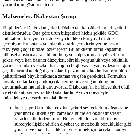
yorumlarını göstermektedir.
Malzemeler: Diabextan Şurup
Filipinler’de Diabextan şirketi, Diabextan kapsüllerinin tek yetkili
distribütörüdür. Ona göre ürün bileşenleri hiçbir şekilde GDO
indikatörü, koruyucu madde veya tehlikeli kimyasal madde
içermiyor. Bu potansiyel olarak zararlı içeriklerin yerine besin
takviyesi güçlü bitkisel özler içerir. Bu bitkilerin tümü kapsamlı
bilimsel araştırmalara tabi tutulmuş ve kalp sorunları, yüksek kan
şekeri veya kan basıncı düzeyleri, sürekli yorgunluk veya bitkinlik,
görme sorunları ve şeker hastalığına bağlı yavaş yara iyileşmesi gibi
çeşitli durumlara doğal çare olarak pazarlanmaktadır. Bu formülün
geliştirilmesi büyük miktarda zaman ve çaba gerektirdi. Formülün
büyük miktarda organik içerik içerdiğini ve vegan olduğunu
duyurmaktan mutluluk duyuyoruz. Diabextan’ın bu bileşenleri etkili
ve etkili anti-serbest radikal silahlardır. Ayrıca obeziteyle
mücadeleye de yardımcı olabilirler.
İncir yaprakları tüketmek kan şekeri seviyelerinin düşmesine
yardımcı olurken aynı zamanda hücreleri oksidatif stresin
zararlı etkilerinden korur. Bu, genellikle uzun bir tedavi
süreciyle ilişkilendirilen diyabet ve metabolik bozukluklar gibi
yaraları ve diğer hastalıkları iyileştirmek için gereken süreyi