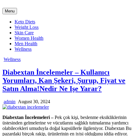
Skip
to
Menu
content
Keto Diets
Weight Loss
Skin Care
Women Health
Men Health
Wellness
Posted
Wellness
in
Diabextan İncelemeler – Kullanıcı
Yorumları, Kan Şekeri, Şurup, Fiyat ve
Satın Alma!Nedir Ne Işe Yarar?
Author:
Published
admin
August 30, 2024
Date:
Diabextan İncelemeleri –
Pek çok kişi, beslenme eksikliklerinin
üstesinden gelmelerine ve vücutlarını sağlıklı tutmalarına yardımcı
olabilecekleri umuduyla doğal kapsüllerle ilgileniyor. Diabextan Bu
pazardaki birçok rakip, ürünlerinin en iyisi olduğunu iddia ediyor.