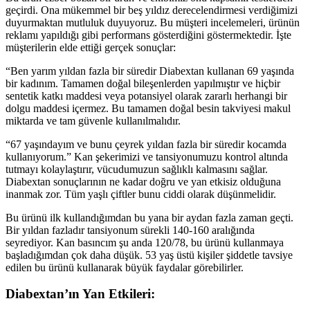
geçirdi. Ona mükemmel bir beş yıldız derecelendirmesi verdiğimizi
duyurmaktan mutluluk duyuyoruz. Bu müşteri incelemeleri, ürünün
reklamı yapıldığı gibi performans gösterdiğini göstermektedir. İşte
müşterilerin elde ettiği gerçek sonuçlar:
“Ben yarım yıldan fazla bir süredir Diabextan kullanan 69 yaşında
bir kadınım. Tamamen doğal bileşenlerden yapılmıştır ve hiçbir
sentetik katkı maddesi veya potansiyel olarak zararlı herhangi bir
dolgu maddesi içermez. Bu tamamen doğal besin takviyesi makul
miktarda ve tam güvenle kullanılmalıdır.
“67 yaşındayım ve bunu çeyrek yıldan fazla bir süredir kocamda
kullanıyorum.” Kan şekerimizi ve tansiyonumuzu kontrol altında
tutmayı kolaylaştırır, vücudumuzun sağlıklı kalmasını sağlar.
Diabextan sonuçlarının ne kadar doğru ve yan etkisiz olduğuna
inanmak zor. Tüm yaşlı çiftler bunu ciddi olarak düşünmelidir.
Bu ürünü ilk kullandığımdan bu yana bir aydan fazla zaman geçti.
Bir yıldan fazladır tansiyonum sürekli 140-160 aralığında
seyrediyor. Kan basıncım şu anda 120/78, bu ürünü kullanmaya
başladığımdan çok daha düşük. 53 yaş üstü kişiler şiddetle tavsiye
edilen bu ürünü kullanarak büyük faydalar görebilirler.
Diabextan’ın Yan Etkileri: