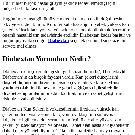
Bu ürünler birçok hastalığı aynı şekilde tedavi etmediği için
müşterilerin kafası karışabilir.
Bugünün konusu günümüzde mevcut olan en etkili doğal besin
takviyelerinden biridir. Koroner kalp hastalığı, diyabet, yüksek kan
şekeri, yüksek tansiyon ve yüksek kolesterol dahil olmak üzere tüm
önemli hastalıkların tedavisinde etkilidir. Diabextan kadar basittir ve
bugün piyasadaki diğer
Diabextan
seçeneklerinin aksine size bir
servete mal olmaz.
Diabextan Yorumları Nedir?
Diabextan kan şekeri dengesini geri kazandıran doğal bir tedavidir.
Diabextan’ın da birçok faydası vardır. Kan şekeri düzeylerini
düşürebilir, insülin direncini tersine çevirebilir ve kilo kaybına
yardımcı olabilir. Diabextan ile genel sağlığınızı iyileştirebilir,
diyabet semptomlarını ortadan kaldırabilir ve diyabet geliştirme
riskinizi azaltabilirsiniz.
Diabextan Kan Şekeri biyokapsüllerinin üreticisi, yüksek kan
şekerinin tedavisine yönelik üç yönlü yaklaşımını sunuyor.
Diyabetle ilgili en ciddi sorunlardan üçünü ele alır: yüksek kan
şekeri, yüksek tansiyon ve obezite. Tablet alan hastalar diyabetlerini
daha kolay yönetebiliyorlar. Tüketiciler, tabletleri almaya devam