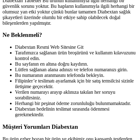
Diabextan Tabletler Bu ürünün kullanımıyla ilgili herhangi bir
güvenlik sorunu yoktur. Bu hapların kullanımıyla ilgili herhangi bir
olumsuz yan etki yoktur çünkü bunlar tamamen Diabextan sağlık
şikayetleri üzerinde olumlu bir etkiye sahip olabilecek doğal
bileşenlerden yapılmıştır.
Ne Beklenmeli?
Diabextan Resmi Web Sitesine Git
Tarafımızca sağlanan ürün broşürünü ve kullanım kılavuzunu
kontrol edin.
Bu sayfanın en altına doğru kaydırın.
Lütfen sağlanan alana adınızı ve telefon numaranızı girin.
Bu numaranın aranmasını telefonda bekleyin.
Filipinler’e teslimatı ayarlamak için bir satış temsilcisi sizinle
iletişime geçecektir.
Verilen numarayı arayıp aklınıza takılan her soruyu
sorabilirsiniz.
Herhangi bir peşinat ödeme zorunluluğu bulunmamaktadır.
Diabextan bedelinin teslimat sırasında ödenmesi
gerekmektedir.
Müşteri Yorumları Diabextan
Bu ürün ezber bozan bir ürün ve ekibimiz onu kapsamlı testlerden