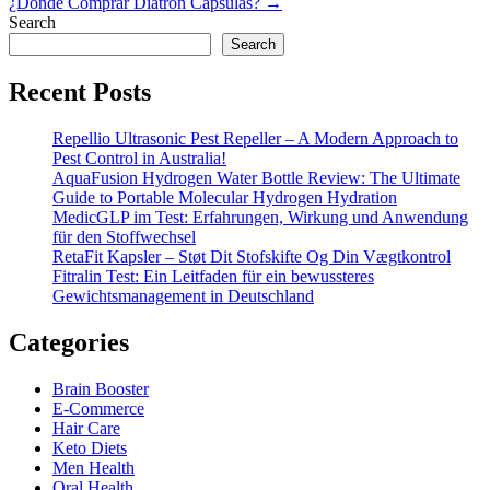
¿Dónde Comprar Diatron Cápsulas? →
Search
Search
Recent Posts
Repellio Ultrasonic Pest Repeller – A Modern Approach to
Pest Control in Australia!
AquaFusion Hydrogen Water Bottle Review: The Ultimate
Guide to Portable Molecular Hydrogen Hydration
MedicGLP im Test: Erfahrungen, Wirkung und Anwendung
für den Stoffwechsel
RetaFit Kapsler – Støt Dit Stofskifte Og Din Vægtkontrol
Fitralin Test: Ein Leitfaden für ein bewussteres
Gewichtsmanagement in Deutschland
Categories
Brain Booster
E-Commerce
Hair Care
Keto Diets
Men Health
Oral Health