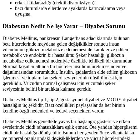
erkek iktidarsızlığı (erektil disfonksiyon);
bazı durumlarda ellerde ve ayaklarda karıncalanma veya
uyuşma
Diabextan Nedir Ne Işe Yarar – Diyabet Sorunu
Diabetes Mellitus, pankreasın Langerhans adacıklarında bulunan
beta hücrelerinde meydana gelen değişiklikler sonucu insan
vücudunun glikozu metabolize edememesi ile karakterize edilen
metabolik ve endokrin bir hastalıktır. Şeker hastalığı, glikozun
metabolize edilememesi nedeniyle özellikle tehlikeli bir durumdur.
Normal koşullar altında bu hücreler insülinin üretilmesinden ve
dağıtılmasından sorumludur. İnsülin, gıdalardan elde edilen glikozun
işlenmesi ve toplam kan şekeri seviyelerinin düşürülmesi için
gereklidir. Vücudun normal çalışması için vücuttaki şeker
seviyesinin belirli bir aralıkta kalması gerekir.
Diabetes Mellitus tip 1, tip 2, gestasyonel diyabet ve MODY diyabet
hastalığın üç şeklidir. Bazı özellikleri paylaşsalar da her birinin
kendine özgü nedenleri ve tedavi seçenekleri vardır.
Diabetes Mellitus genellikle yavaş bir başlangıç ​​gösterir ve erken
evrelerinde ciddi rahatsızlıklara eşlik etmez. Öte yandan hiperglisemi
ciddi bir hastalığa dönüşebilir. Bunun her şeyden önce vücuttaki su
ve mineral oranlarındaki değişikliklerden ve vücut hücrelerindeki