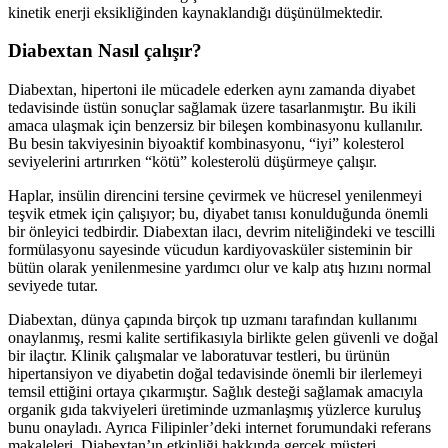
kinetik enerji eksikliğinden kaynaklandığı düşünülmektedir.
Diabextan Nasıl çalışır?
Diabextan, hipertoni ile mücadele ederken aynı zamanda diyabet
tedavisinde üstün sonuçlar sağlamak üzere tasarlanmıştır. Bu ikili
amaca ulaşmak için benzersiz bir bileşen kombinasyonu kullanılır.
Bu besin takviyesinin biyoaktif kombinasyonu, “iyi” kolesterol
seviyelerini artırırken “kötü” kolesterolü düşürmeye çalışır.
Haplar, insülin direncini tersine çevirmek ve hücresel yenilenmeyi
teşvik etmek için çalışıyor; bu, diyabet tanısı konulduğunda önemli
bir önleyici tedbirdir. Diabextan ilacı, devrim niteliğindeki ve tescilli
formülasyonu sayesinde vücudun kardiyovasküler sisteminin bir
bütün olarak yenilenmesine yardımcı olur ve kalp atış hızını normal
seviyede tutar.
Diabextan, dünya çapında birçok tıp uzmanı tarafından kullanımı
onaylanmış, resmi kalite sertifikasıyla birlikte gelen güvenli ve doğal
bir ilaçtır. Klinik çalışmalar ve laboratuvar testleri, bu ürünün
hipertansiyon ve diyabetin doğal tedavisinde önemli bir ilerlemeyi
temsil ettiğini ortaya çıkarmıştır. Sağlık desteği sağlamak amacıyla
organik gıda takviyeleri üretiminde uzmanlaşmış yüzlerce kuruluş
bunu onayladı. Ayrıca Filipinler’deki internet forumundaki referans
makaleleri, Diabextan’ın etkinliği hakkında gerçek müşteri