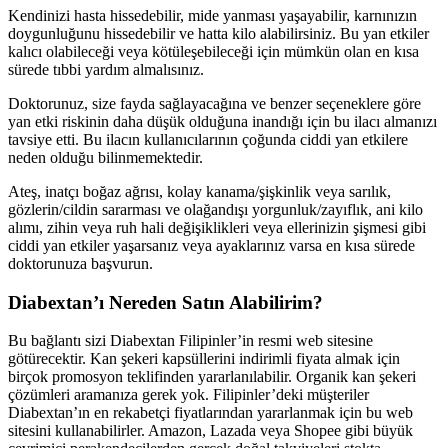
Kendinizi hasta hissedebilir, mide yanması yaşayabilir, karnınızın
doygunluğunu hissedebilir ve hatta kilo alabilirsiniz. Bu yan etkiler
kalıcı olabileceği veya kötüleşebileceği için mümkün olan en kısa
sürede tıbbi yardım almalısınız.
Doktorunuz, size fayda sağlayacağına ve benzer seçeneklere göre
yan etki riskinin daha düşük olduğuna inandığı için bu ilacı almanızı
tavsiye etti. Bu ilacın kullanıcılarının çoğunda ciddi yan etkilere
neden olduğu bilinmemektedir.
Ateş, inatçı boğaz ağrısı, kolay kanama/şişkinlik veya sarılık,
gözlerin/cildin sararması ve olağandışı yorgunluk/zayıflık, ani kilo
alımı, zihin veya ruh hali değişiklikleri veya ellerinizin şişmesi gibi
ciddi yan etkiler yaşarsanız veya ayaklarınız varsa en kısa sürede
doktorunuza başvurun.
Diabextan’ı Nereden Satın Alabilirim?
Bu bağlantı sizi Diabextan Filipinler’in resmi web sitesine
götürecektir. Kan şekeri kapsüllerini indirimli fiyata almak için
birçok promosyon teklifinden yararlanılabilir. Organik kan şekeri
çözümleri aramanıza gerek yok. Filipinler’deki müşteriler
Diabextan’ın en rekabetçi fiyatlarından yararlanmak için bu web
sitesini kullanabilirler. Amazon, Lazada veya Shopee gibi büyük