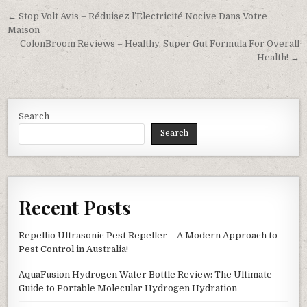
Post navigation
← Stop Volt Avis – Réduisez l’Électricité Nocive Dans Votre
Maison
ColonBroom Reviews – Healthy, Super Gut Formula For Overall
Health! →
Search
Search
Recent Posts
Repellio Ultrasonic Pest Repeller – A Modern Approach to
Pest Control in Australia!
AquaFusion Hydrogen Water Bottle Review: The Ultimate
Guide to Portable Molecular Hydrogen Hydration