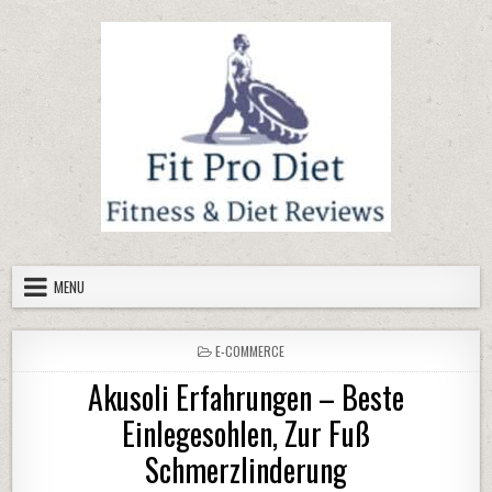
Skip to content
MENU
POSTED IN
E-COMMERCE
Akusoli Erfahrungen – Beste
Einlegesohlen, Zur Fuß
Schmerzlinderung