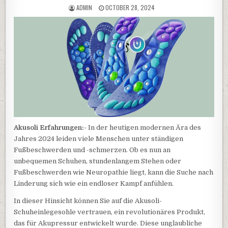
AUTHOR:
PUBLISHED DATE:
ADMIN
OCTOBER 28, 2024
Akusoli Erfahrungen:-
In der heutigen modernen Ära des
Jahres 2024 leiden viele Menschen unter ständigen
Fußbeschwerden und -schmerzen. Ob es nun an
unbequemen Schuhen, stundenlangem Stehen oder
Fußbeschwerden wie Neuropathie liegt, kann die Suche nach
Linderung sich wie ein endloser Kampf anfühlen.
In dieser Hinsicht können Sie auf die Akusoli-
Schuheinlegesohle vertrauen, ein revolutionäres Produkt,
das für Akupressur entwickelt wurde. Diese unglaubliche