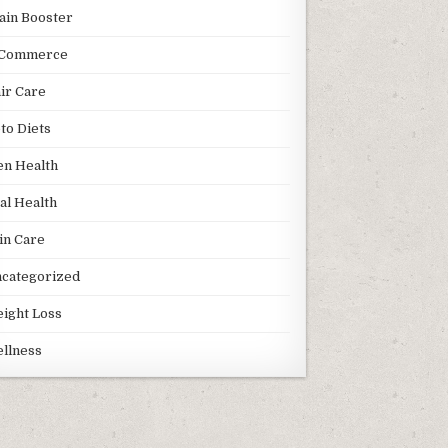
ain Booster
Commerce
ir Care
to Diets
n Health
al Health
in Care
categorized
ight Loss
llness