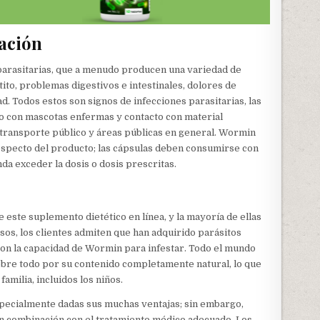
ación
parasitarias, que a menudo producen una variedad de
ito, problemas digestivos e intestinales, dolores de
dad. Todos estos son signos de infecciones parasitarias, las
to con mascotas enfermas y contacto con material
 transporte público y áreas públicas en general. Wormin
rospecto del producto; las cápsulas deben consumirse con
da exceder la dosis o dosis prescritas.
este suplemento dietético en línea, y la mayoría de ellas
os, los clientes admiten que han adquirido parásitos
con la capacidad de Wormin para infestar. Todo el mundo
sobre todo por su contenido completamente natural, lo que
amilia, incluidos los niños.
specialmente dadas sus muchas ventajas; sin embargo,
en combinación con el tratamiento médico adecuado. Los