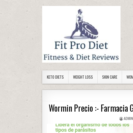
Skip to content
KETO DIETS
WEIGHT LOSS
SKIN CARE
WOM
Wormin Precio :- Farmacia G
AUTHO
ADMIN