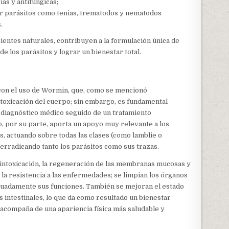
ias y antifúngicas;
ar parásitos como tenias, trematodos y nematodos
.
ientes naturales, contribuyen a la formulación única de
 los parásitos y lograr un bienestar total.
con el uso de Wormin, que, como se mencionó
ntoxicación del cuerpo; sin embargo, es fundamental
n diagnóstico médico seguido de un tratamiento
, por su parte, aporta un apoyo muy relevante a los
os, actuando sobre todas las clases (como lamblie o
 erradicando tanto los parásitos como sus trazas.
a intoxicación, la regeneración de las membranas mucosas y
 la resistencia a las enfermedades; se limpian los órganos
ecuadamente sus funciones. También se mejoran el estado
es intestinales, lo que da como resultado un bienestar
compaña de una apariencia física más saludable y