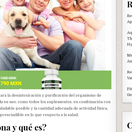
R
Re
Ap
Aq
Th
Hy
Me
An
Re
Væ
Fi
Ge
ra la desintoxicación y purificación del organismo de
da su uso, como todos los suplementos, en combinación con
aludable posible y la cantidad adecuada de actividad física,
rescindible en lo que respecta a la salud.
C
na y qué es?