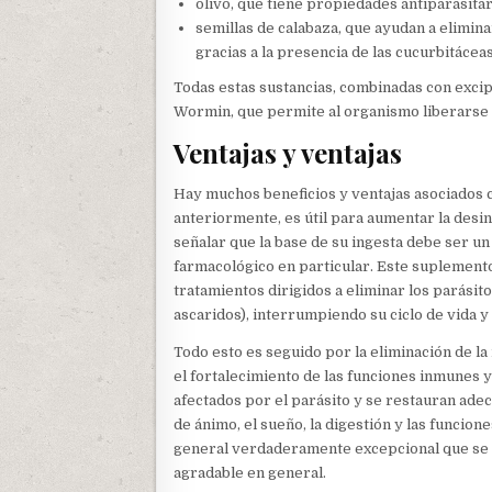
olivo, que tiene propiedades antiparasitar
semillas de calabaza, que ayudan a elimin
gracias a la presencia de las cucurbitáceas
Todas estas sustancias, combinadas con excip
Wormin, que permite al organismo liberarse de
Ventajas y ventajas
Hay muchos beneficios y ventajas asociados 
anteriormente, es útil para aumentar la desi
señalar que la base de su ingesta debe ser u
farmacológico en particular. Este suplemento
tratamientos dirigidos a eliminar los parásit
ascaridos), interrumpiendo su ciclo de vida y
Todo esto es seguido por la eliminación de l
el fortalecimiento de las funciones inmunes y
afectados por el parásito y se restauran ad
de ánimo, el sueño, la digestión y las funcion
general verdaderamente excepcional que se a
agradable en general.