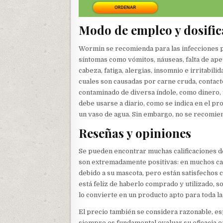
Modo de empleo y dosific
Wormin se recomienda para las infecciones 
síntomas como vómitos, náuseas, falta de apet
cabeza, fatiga, alergias, insomnio e irritabili
cuales son causadas por carne cruda, contac
contaminado de diversa índole, como dinero,
debe usarse a diario, como se indica en el p
un vaso de agua. Sin embargo, no se recomien
Reseñas y opiniones
Se pueden encontrar muchas calificaciones de 
son extremadamente positivas: en muchos cas
debido a su mascota, pero están satisfechos 
está feliz de haberlo comprado y utilizado, 
lo convierte en un producto apto para toda la f
El precio también se considera razonable, e
siempre es fundamental evaluar su eficacia 