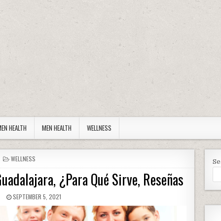
EN HEALTH
MEN HEALTH
WELLNESS
POSTED IN
WELLNESS
Se
uadalajara, ¿Para Qué Sirve, Reseñas
R:
PUBLISHED DATE:
SEPTEMBER 5, 2021